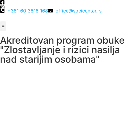
+381 60 3818 168
office@socicentar.rs
O nama
Akreditovane obuke
Zaštita podataka o ličnosti
Kalendar obuka
Analiza prakse
Akreditovan program obuke
"Zlostavljanje i rizici nasilja
nad starijim osobama"