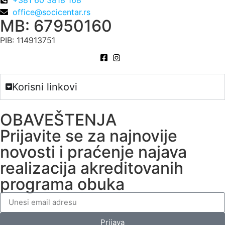
+381 60 3818 168
office@socicentar.rs
MB: 67950160
PIB: 114913751
Korisni linkovi
OBAVEŠTENJA
Prijavite se za najnovije
novosti i praćenje najava
realizacija akreditovanih
programa obuka
Prijava