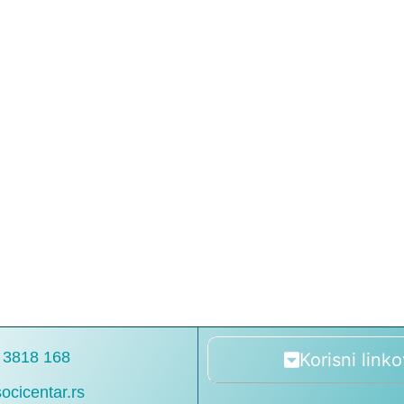
 3818 168
Korisni linko
ocicentar.rs